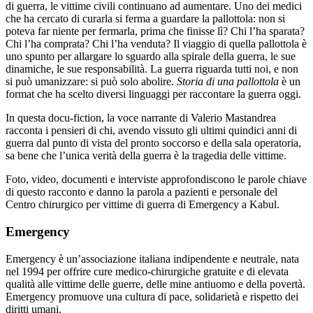
di guerra, le vittime civili continuano ad aumentare. Uno dei medici
che ha cercato di curarla si ferma a guardare la pallottola: non si
poteva far niente per fermarla, prima che finisse lì? Chi l’ha sparata?
Chi l’ha comprata? Chi l’ha venduta? Il viaggio di quella pallottola è
uno spunto per allargare lo sguardo alla spirale della guerra, le sue
dinamiche, le sue responsabilità. La guerra riguarda tutti noi, e non
si può umanizzare: si può solo abolire.
Storia di una pallottola
è un
format che ha scelto diversi linguaggi per raccontare la guerra oggi.
In questa docu-fiction, la voce narrante di Valerio Mastandrea
racconta i pensieri di chi, avendo vissuto gli ultimi quindici anni di
guerra dal punto di vista del pronto soccorso e della sala operatoria,
sa bene che l’unica verità della guerra è la tragedia delle vittime.
Foto, video, documenti e interviste approfondiscono le parole chiave
di questo racconto e danno la parola a pazienti e personale del
Centro chirurgico per vittime di guerra di Emergency a Kabul.
Emergency
Emergency è un’associazione italiana indipendente e neutrale, nata
nel 1994 per offrire cure medico-chirurgiche gratuite e di elevata
qualità alle vittime delle guerre, delle mine antiuomo e della povertà.
Emergency promuove una cultura di pace, solidarietà e rispetto dei
diritti umani.